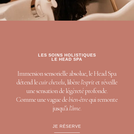
LES SOINS HOLISTIQUES
LE HEAD SPA
Immersion sensorielle absolue, le Head Spa
détend le
cuir chevelu
, libère
l’esprit
et réveille
une sensation de légèreté profonde.
Comme une vague de
bien-être
qui remonte
jusqu’à
l’âme
.
JE RÉSERVE