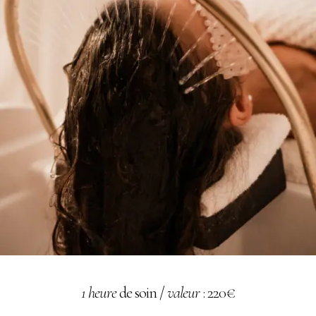
1 heure
de soin /
valeur
: 220€